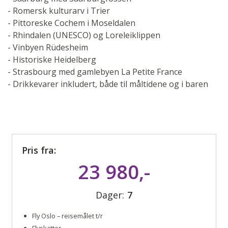
- Romersk kulturarv i Trier
- Pittoreske Cochem i Moseldalen
- Rhindalen (UNESCO) og Loreleiklippen
- Vinbyen Rüdesheim
- Historiske Heidelberg
- Strasbourg med gamlebyen La Petite France
- Drikkevarer inkludert, både til måltidene og i baren
Pris fra:
23 980,-
Dager:
7
Fly Oslo – reisemålet t/r
Flyskatter