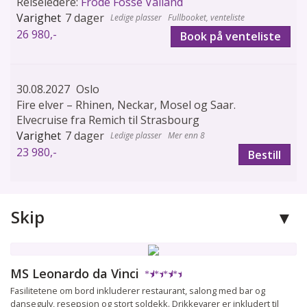
Reiseledere:
Frode Fosse Valland
7 dager
Fullbooket, venteliste
26 980,-
Book på venteliste
30.08.2027
Oslo
Fire elver – Rhinen, Neckar, Mosel og Saar.
Elvecruise fra Remich til Strasbourg
7 dager
Mer enn 8
23 980,-
Bestill
Skip
MS Leonardo da Vinci
★
★
★
★
Fasilitetene om bord inkluderer restaurant, salong med bar og
dansegulv, resepsjon og stort soldekk. Drikkevarer er inkludert til