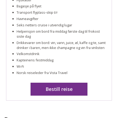
Bagasje på flyet
Transport flyplass–skip t/r
Havneavgifter
Seks netters cruise i utvendig lugar
Helpensjon om bord fra middag første dag til frokost
siste dag
Drikkevarer om bord: vin, vann, juice, øl, kaffe og te, samt
drinker i baren, men ikke champagne og vin fra vinlisten
Velkomstdrink
Kapteinens festmiddag
Wi-Fi
Norsk reiseleder fra Vista Travel
Bestill reise
Kontakt oss