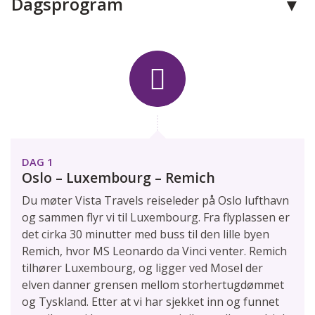
Dagsprogram
Telefon:
21 99 56 00
E-post:
info@vistatravel.no
Facebook:
vistatraveloslo
Instagram:
vistatraveloslo
Adresse:
Vista Travel
DAG 1
Haakon VIIs gate 9
Oslo – Luxembourg – Remich
0161
Oslo
Du møter Vista Travels reiseleder på Oslo lufthavn
og sammen flyr vi til Luxembourg. Fra flyplassen er
Kontaktskjema
Ring oss
det cirka 30 minutter med buss til den lille byen
Remich, hvor MS Leonardo da Vinci venter. Remich
tilhører Luxembourg, og ligger ved Mosel der
elven danner grensen mellom storhertugdømmet
og Tyskland. Etter at vi har sjekket inn og funnet