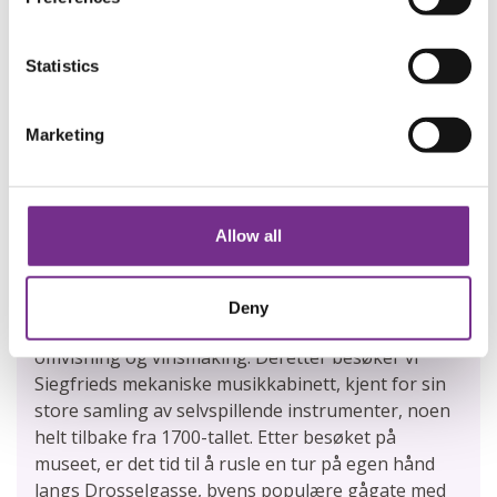
er på sitt smaleste passerer vi den bratte
Loreleiklippen, som har skapt grobunn for mange
myter.
Statistics
Romantiske Rhindalen
Marketing
Om ettermiddagen kommer vi til Rüdesheim, en
sjarmerende, liten by omgitt av vinmarker, ofte
Allow all
omtalt som Tysklands vinhovedstad. Her kan du bli
med på en utflukt* med minitog gjennom
vinmarkene, med stopp i den historiske
Deny
vinkjelleren Bassenheimer Hof, hvor det blir
omvisning og vinsmaking. Deretter besøker vi
Siegfrieds mekaniske musikkabinett, kjent for sin
store samling av selvspillende instrumenter, noen
helt tilbake fra 1700-tallet. Etter besøket på
museet, er det tid til å rusle en tur på egen hånd
langs Drosselgasse, byens populære gågate med