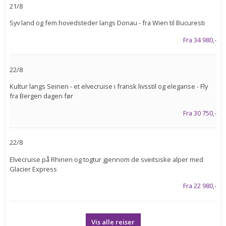
21/8
Syv land og fem hovedsteder langs Donau - fra Wien til Bucuresti
Fra 34 980,-
22/8
Kultur langs Seinen - et elvecruise i fransk livsstil og eleganse - Fly
fra Bergen dagen før
Fra 30 750,-
22/8
Elvecruise på Rhinen og togtur gjennom de sveitsiske alper med
Glacier Express
Fra 22 980,-
Vis alle reiser