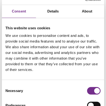
Consent
Details
About
This website uses cookies
We use cookies to personalise content and ads, to
provide social media features and to analyse our traffic.
DAG 5
We also share information about your use of our site with
Koblenz – Rüdesheim
our social media, advertising and analytics partners who
Mens vi spiser frokost, fortsetter seilasen. Vi
may combine it with other information that you’ve
runder Deutches Eck og fortsetter sørover på
provided to them or that they’ve collected from your use
Rhinen. Vi befinner oss nå i området som står på
of their services.
UNESCOs verdensarvliste og kalles Romantiske
Rhinen. Fra soldekket har vi utsikt til
middelalderborger, vinmarker og små idylliske
Consent
Necessary
landsbyer. Historien og legendene som knytter seg
Selection
til dalen har gjennom århundrene inspirert
forfattere, komponister og kunstmalere. Der elven
Preferences