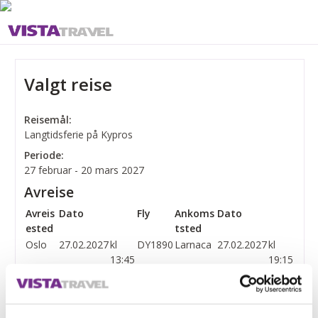
Valgt reise
Reisemål:
Langtidsferie på Kypros
Periode:
27 februar - 20 mars 2027
Avreise
Avreis
Dato
Fly
Ankoms
Dato
ested
tsted
Oslo
27.02.2027
kl
DY1890
Larnaca
27.02.2027
kl
13:45
19:15
Hjemreise
Avreises
Dato
Fly
Anko
Dato