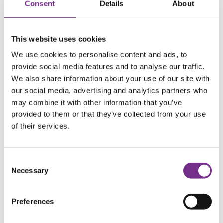
ted
mstst
Consent
Details
About
ed
Larnaca
20.03.2027
kl
DY1891
Oslo
20.03.2027
kl
20:00
23:45
This website uses cookies
Inkludert i reisen:
We use cookies to personalise content and ads, to
- Fly Oslo–Kypros t/r
provide social media features and to analyse our traffic.
- Flyskatter
We also share information about your use of our site with
- Transport fra og til flyplassen på Kypros
- Alle netter i valgte romkategori på Melpo Antia Hotel &
our social media, advertising and analytics partners who
Suites
may combine it with other information that you’ve
- Frokost og middag hver dag, inkludert et glass vin til
provided to them or that they’ve collected from your use
middag
of their services.
- Aktiviteter
- En utflukt pr. uke i henhold til beskrivelse
- Lokalguide på utfluktene
Consent
- Erfaren norsk reiseleder på stedet
Necessary
Selection
Antall personer:
Preferences
Rom: