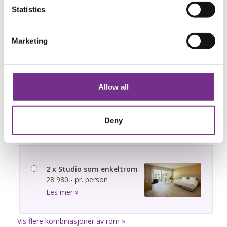
Statistics
1 x Dobbeltrom/studio
23 980,- pr. person
Les mer »
Marketing
Allow all
1 x Leilighet med separat
soverom
26 980,- pr. person
Deny
Les mer »
2 x Studio som enkeltrom
28 980,- pr. person
Les mer »
Vis flere kombinasjoner av rom »